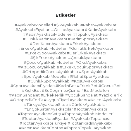
Etiketler
#AyakkabıModelleri #ŞıkAyakkabı #RahatAyakkabılar
#AyakkabıFiyatları #OnlineAyakkabı #KadınAyakkabı
#KadınAyakkabıModelleri #TopukluAyakkabı
#GünlükKadınAyakkabı #KadınSporAyakkabı
#DeriKadınAyakkabı #ErkekAyakkabı
#ErkekAyakkabıModelleri #GünlükErkekAyakkabı
#ErkekSporAyakkabı #DeriErkekAyakkabı
#ŞıkErkekAyakkabı #ÇocukAyakkabı
#ÇocukAyakkabıModelleri #OkulAyakkabısı
#KızÇocukAyakkabısı #ErkekÇocukSporAyakkabı
#OrtopedikÇocukAyakkabısı #SporAyakkabı
#SporAyakkabıModelleri #RahatSporAyakkabı
#GünlükSporAyakkabı #KoşuAyakkabısı
#SporAyakkabıFiyatları #KadınBot #ErkekBot #ÇocukBot
#KışlıkBot #SuGeçirmezÇizme #BotModelleri
#KadınSandalet #ErkekTerlik #ÇocukSandalet #YazlıkTerlik
#OrtopedikTerlik #UygunFiyatlıAyakkabı #KaliteliAyakkabı
#TürkiyeAyakkabıSitesi #GünlükAyakkabılar
#EnÇokSatanAyakkabılar #ToptanAyakkabı
#ToptanAyakkabıSatışı #ToptanAyakkabıModelleri
#ToptanAyakkabıFiyatları #AyakkabıToptancısı
#ToptanAyakkabıTürkiye #ToptanKadınAyakkabı
#KadınAyakkabıToptan #ToptanTopukluAyakkabı