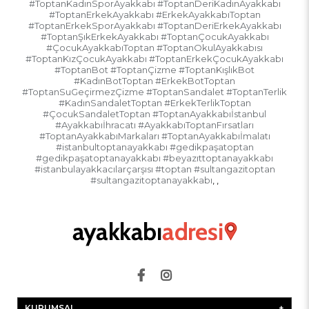
#ToptanKadınSporAyakkabı #ToptanDeriKadınAyakkabı
#ToptanErkekAyakkabı #ErkekAyakkabıToptan
#ToptanErkekSporAyakkabı #ToptanDeriErkekAyakkabı
#ToptanŞıkErkekAyakkabı #ToptanÇocukAyakkabı
#ÇocukAyakkabıToptan #ToptanOkulAyakkabısı
#ToptanKızÇocukAyakkabı #ToptanErkekÇocukAyakkabı
#ToptanBot #ToptanÇizme #ToptanKışlıkBot
#KadınBotToptan #ErkekBotToptan
#ToptanSuGeçirmezÇizme #ToptanSandalet #ToptanTerlik
#KadınSandaletToptan #ErkekTerlikToptan
#ÇocukSandaletToptan #ToptanAyakkabıİstanbul
#Ayakkabıİhracatı #AyakkabıToptanFırsatları
#ToptanAyakkabıMarkaları #ToptanAyakkabıİmalatı
#istanbultoptanayakkabı #gedikpaşatoptan
#gedikpaşatoptanayakkabı #beyazıttoptanayakkabı
#istanbulayakkacılarçarşısı #toptan #sultangazitoptan
#sultangazitoptanayakkabı
,
,
KURUMSAL