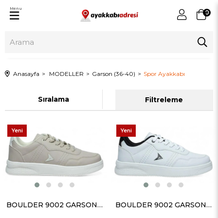
Menu
0
Anasayfa
MODELLER
Garson (36-40)
Spor Ayakkabı
Sıralama
Filtreleme
Yeni
Yeni
Ürün
Ürün
BOULDER 9002 GARSON CİLT BEJ
BOULDER 9002 GARSON CİLT BEYAZ SİYAH