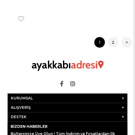
1
2
>
KURUMSAL
ALIŞVERİŞ
DESTEK
BIZDEN HABERLER
Bültenimize Üye Olun ! Tüm İndirim ve Fırsatlardan İlk