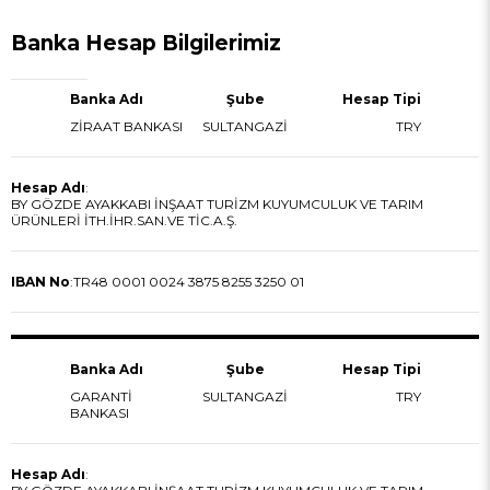
Banka Hesap Bilgilerimiz
Banka Adı
Şube
Hesap Tipi
ZİRAAT BANKASI
SULTANGAZİ
TRY
Hesap Adı
:
BY GÖZDE AYAKKABI İNŞAAT TURİZM KUYUMCULUK VE TARIM
ÜRÜNLERİ İTH.İHR.SAN.VE TİC.A.Ş.
IBAN No
:
TR48 0001 0024 3875 8255 3250 01
Banka Adı
Şube
Hesap Tipi
GARANTİ
SULTANGAZİ
TRY
BANKASI
Hesap Adı
: