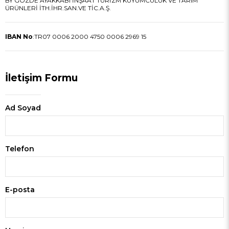
BY GÖZDE AYAKKABI İNŞAAT TURİZM KUYUMCULUK VE TARIM
ÜRÜNLERİ İTH.İHR.SAN.VE TİC.A.Ş.
IBAN No
:
TR07 0006 2000 4750 0006 2969 15
İletişim Formu
Ad Soyad
Telefon
E-posta