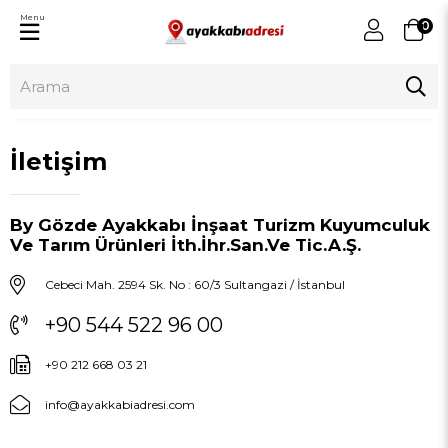
Menu
0
İletişim
By Gözde Ayakkabı İnşaat Turizm Kuyumculuk
Ve Tarım Ürünleri İth.İhr.San.Ve Tic.A.Ş.
Cebeci Mah. 2594 Sk. No : 60/3 Sultangazi / İstanbul
+90 544 522 96 00
+90 212 668 03 21
info@ayakkabiadresi.com