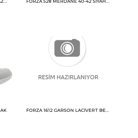
FORZA 3820 BATTAL FÜME BEYAZ ANORAK
FORZA 528 MERDANE 40-42 SİYAH PELUŞ BOT
RAK
FORZA 1612 GARSON LACİVERT BEYAZ ANORAK