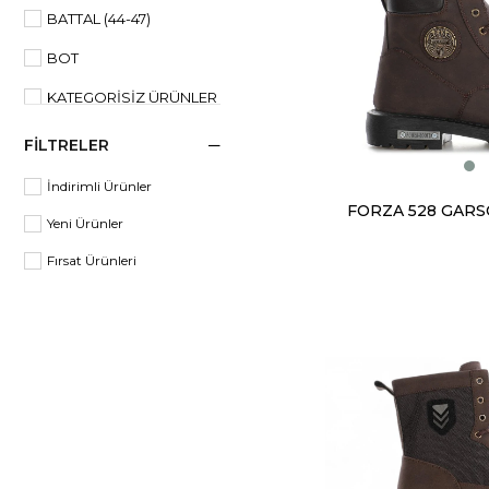
BATTAL (44-47)
BOT
KATEGORISIZ ÜRÜNLER
SPOR AYAKKABI
FILTRELER
SPOR AYAKKABI
İndirimli Ürünler
BOT
Yeni Ürünler
SPOR AYAKKABI
Fırsat Ürünleri
MERDANE (40-44)
GARSON (36-40)