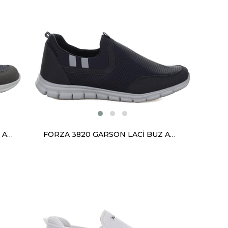
FORZA 3820 GARSON FÜME BUZ ANORAK
FORZA 3820 GARSON LACİ BUZ ANORAK