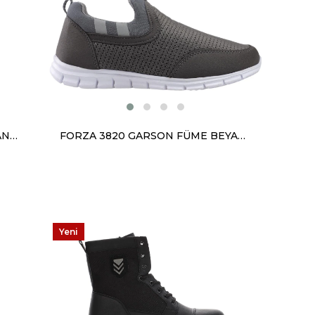
FORZA 18034 GARSON BUZ GRİ ANORAK
FORZA 3820 GARSON FÜME BEYAZ ANORAK
Yeni
Ürün