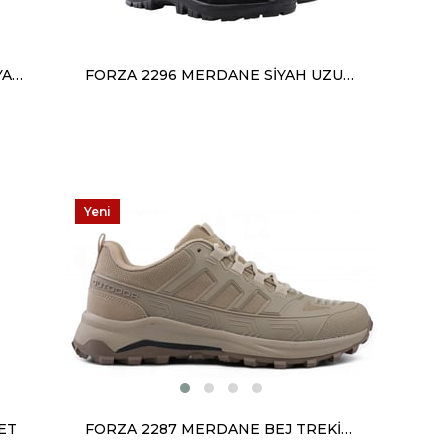
FORZA 3820 MERDANE SİYAH SİYAH ANORAK
FORZA 2296 MERDANE SİYAH UZUN BOT
Yeni
Ürün
ET
FORZA 2287 MERDANE BEJ TREKİNG