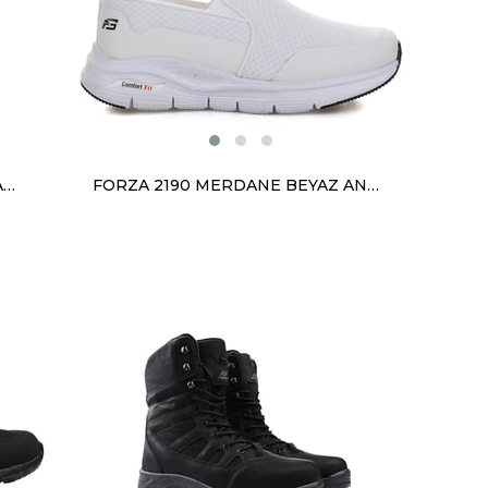
FORZA 18034 BATTAL BUZ BUZ ANORAK
FORZA 2190 MERDANE BEYAZ ANORAK