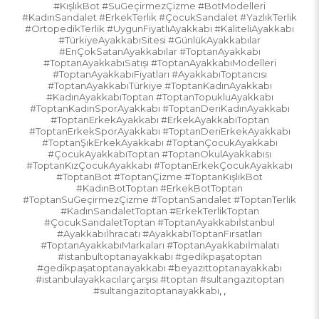
#KışlıkBot #SuGeçirmezÇizme #BotModelleri
#KadınSandalet #ErkekTerlik #ÇocukSandalet #YazlıkTerlik
#OrtopedikTerlik #UygunFiyatlıAyakkabı #KaliteliAyakkabı
#TürkiyeAyakkabıSitesi #GünlükAyakkabılar
#EnÇokSatanAyakkabılar #ToptanAyakkabı
#ToptanAyakkabıSatışı #ToptanAyakkabıModelleri
#ToptanAyakkabıFiyatları #AyakkabıToptancısı
#ToptanAyakkabıTürkiye #ToptanKadınAyakkabı
#KadınAyakkabıToptan #ToptanTopukluAyakkabı
#ToptanKadınSporAyakkabı #ToptanDeriKadınAyakkabı
#ToptanErkekAyakkabı #ErkekAyakkabıToptan
#ToptanErkekSporAyakkabı #ToptanDeriErkekAyakkabı
#ToptanŞıkErkekAyakkabı #ToptanÇocukAyakkabı
#ÇocukAyakkabıToptan #ToptanOkulAyakkabısı
#ToptanKızÇocukAyakkabı #ToptanErkekÇocukAyakkabı
#ToptanBot #ToptanÇizme #ToptanKışlıkBot
#KadınBotToptan #ErkekBotToptan
#ToptanSuGeçirmezÇizme #ToptanSandalet #ToptanTerlik
#KadınSandaletToptan #ErkekTerlikToptan
#ÇocukSandaletToptan #ToptanAyakkabıİstanbul
#Ayakkabıİhracatı #AyakkabıToptanFırsatları
#ToptanAyakkabıMarkaları #ToptanAyakkabıİmalatı
#istanbultoptanayakkabı #gedikpaşatoptan
#gedikpaşatoptanayakkabı #beyazıttoptanayakkabı
#istanbulayakkacılarçarşısı #toptan #sultangazitoptan
#sultangazitoptanayakkabı
,
,