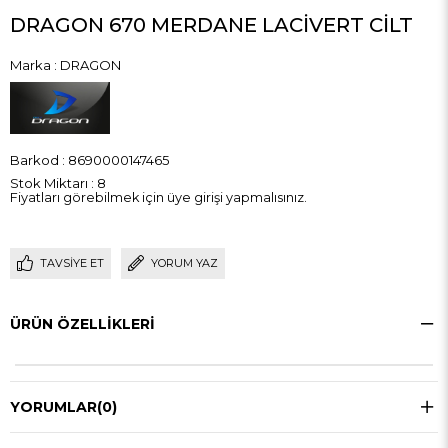
DRAGON 670 MERDANE LACİVERT CİLT
Marka
:
DRAGON
Barkod
:
8690000147465
Stok Miktarı
:
8
Fiyatları görebilmek için üye girişi yapmalısınız.
TAVSIYE ET
YORUM YAZ
ÜRÜN ÖZELLIKLERI
YORUMLAR
(0)