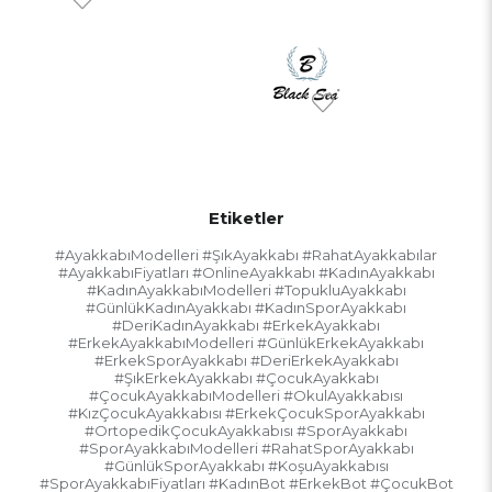
Etiketler
#AyakkabıModelleri #ŞıkAyakkabı #RahatAyakkabılar
#AyakkabıFiyatları #OnlineAyakkabı #KadınAyakkabı
#KadınAyakkabıModelleri #TopukluAyakkabı
#GünlükKadınAyakkabı #KadınSporAyakkabı
#DeriKadınAyakkabı #ErkekAyakkabı
#ErkekAyakkabıModelleri #GünlükErkekAyakkabı
#ErkekSporAyakkabı #DeriErkekAyakkabı
#ŞıkErkekAyakkabı #ÇocukAyakkabı
#ÇocukAyakkabıModelleri #OkulAyakkabısı
#KızÇocukAyakkabısı #ErkekÇocukSporAyakkabı
#OrtopedikÇocukAyakkabısı #SporAyakkabı
#SporAyakkabıModelleri #RahatSporAyakkabı
#GünlükSporAyakkabı #KoşuAyakkabısı
#SporAyakkabıFiyatları #KadınBot #ErkekBot #ÇocukBot