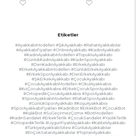
Etiketler
#AyakkabıModelleri #ŞıkAyakkabı #RahatAyakkabılar
#AyakkabıFiyatları #OnlineAyakkabı #KadınAyakkabı
#KadınAyakkabıModelleri #TopukluAyakkabı
#GünlükKadınAyakkabı #KadınSporAyakkabı
#DeriKadınAyakkabı #ErkekAyakkabı
#ErkekAyakkabıModelleri #GünlükErkekAyakkabı
#ErkekSporAyakkabı #DeriErkekAyakkabı
#ŞıkErkekAyakkabı #ÇocukAyakkabı
#ÇocukAyakkabıModelleri #OkulAyakkabısı
#KızÇocukAyakkabısı #ErkekÇocukSporAyakkabı
#OrtopedikÇocukAyakkabısı #SporAyakkabı
#SporAyakkabıModelleri #RahatSporAyakkabı
#GünlükSporAyakkabı #KoşuAyakkabısı
#SporAyakkabıFiyatları #KadınBot #ErkekBot #ÇocukBot
#KışlıkBot #SuGeçirmezÇizme #BotModelleri
#KadınSandalet #ErkekTerlik #ÇocukSandalet #YazlıkTerlik
#OrtopedikTerlik #UygunFiyatlıAyakkabı #KaliteliAyakkabı
#TürkiyeAyakkabıSitesi #GünlükAyakkabılar
#EnÇokSatanAyakkabılar #ToptanAyakkabı