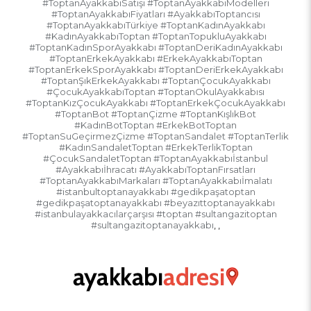
#ToptanAyakkabıSatışı #ToptanAyakkabıModelleri
#ToptanAyakkabıFiyatları #AyakkabıToptancısı
#ToptanAyakkabıTürkiye #ToptanKadınAyakkabı
#KadınAyakkabıToptan #ToptanTopukluAyakkabı
#ToptanKadınSporAyakkabı #ToptanDeriKadınAyakkabı
#ToptanErkekAyakkabı #ErkekAyakkabıToptan
#ToptanErkekSporAyakkabı #ToptanDeriErkekAyakkabı
#ToptanŞıkErkekAyakkabı #ToptanÇocukAyakkabı
#ÇocukAyakkabıToptan #ToptanOkulAyakkabısı
#ToptanKızÇocukAyakkabı #ToptanErkekÇocukAyakkabı
#ToptanBot #ToptanÇizme #ToptanKışlıkBot
#KadınBotToptan #ErkekBotToptan
#ToptanSuGeçirmezÇizme #ToptanSandalet #ToptanTerlik
#KadınSandaletToptan #ErkekTerlikToptan
#ÇocukSandaletToptan #ToptanAyakkabıİstanbul
#Ayakkabıİhracatı #AyakkabıToptanFırsatları
#ToptanAyakkabıMarkaları #ToptanAyakkabıİmalatı
#istanbultoptanayakkabı #gedikpaşatoptan
#gedikpaşatoptanayakkabı #beyazıttoptanayakkabı
#istanbulayakkacılarçarşısı #toptan #sultangazitoptan
#sultangazitoptanayakkabı
,
,