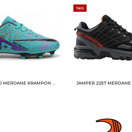
Yeni
Ürün
LALİGA 570 MERDANE KRAMPON TURKUAZ MOR DESENLİ