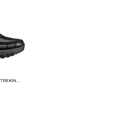
JAMPER 2257 MERDANE TREKİNG SİYAH FÜME ORANJ